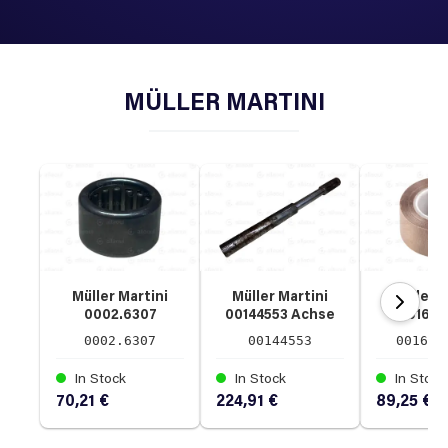
MÜLLER MARTINI
Müller Martini
Müller Martini
Müller M
0002.6307
00144553 Achse
0016.0
NADELHÜLSE
Klebe
0002.6307
00144553
0016.0
In Stock
In Stock
In Stock
70,21 €
224,91 €
89,25 €