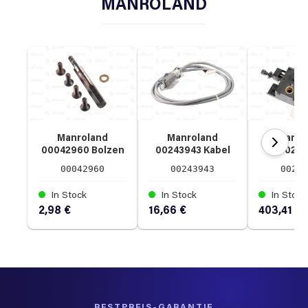
MANROLAND
Manroland
Manroland
Manro
00042960 Bolzen
00243943 Kabel
0029
9SMN283
Führ
00042960
00243943
0029
021E15
In Stock
In Stock
In Stock
2,98 €
16,66 €
403,41 €
BESTPREIS-GARANTIE