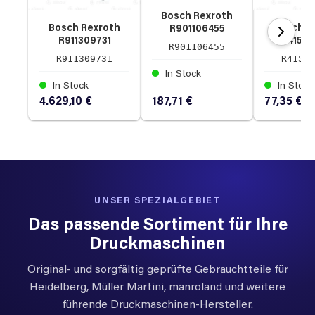
Bosch Rexroth
Bosch Rexroth
Bosch R
R901106455
R911309731
R4150
Druckschalter
R901106455
Servosteuerkarte
Pneum
HED 8 OA-
R911309731
R4150
Zylin
2X/350K14A 350
In Stock
bar
In Stock
In Stock
4.629,10 €
187,71 €
77,35 €
UNSER SPEZIALGEBIET
Das passende Sortiment für Ihre
Druckmaschinen
Original- und sorgfältig geprüfte Gebrauchtteile für
Heidelberg, Müller Martini, manroland und weitere
führende Druckmaschinen-Hersteller.