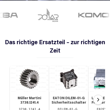
Das richtige Ersatzteil – zur richtigen
Zeit
Müller Martini
EATON DILEM-01-G
Lenze E82
3738.1241.4
Sicherheitsschalter
Frequenzu
Zahnrad
3738.1241.4
DILEM-01-G
E82EV7