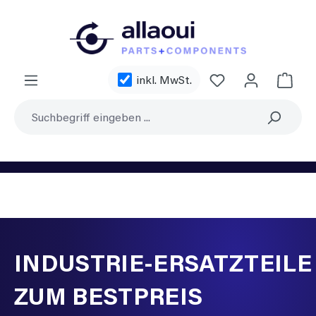
Zum Hauptinhalt springen
Du hast 0 Produ
inkl. MwSt.
Waren
INDUSTRIE-ERSATZTEILE
ZUM BESTPREIS