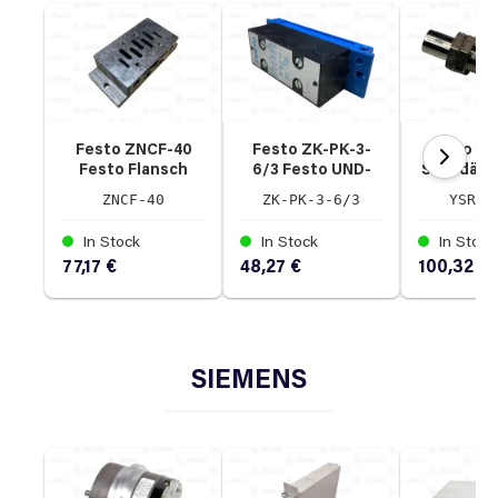
Festo ZNCF-40
Festo ZK-PK-3-
Festo YS
Festo Flansch
6/3 Festo UND-
Stoßdämp
ZNCF-40
Block PK-3
Ser
ZNCF-40
ZK-PK-3-6/3
YSR-7
In Stock
In Stock
In Stock
77,17 €
48,27 €
100,32 €
SIEMENS