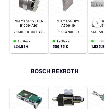
Siemens V23401-
Siemens UPS
Siemen
B1009-A101
A700-19
SN.465683
Drehgeber
Masterguard
Simadyn 
V23401-B1009-A101
UPS A700-19
V23401-B1009-A101
In Stock
In Stock
In Stock
224,91 €
505,75 €
1.535,10 €
BOSCH REXROTH